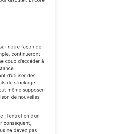
pour discuter. Encore
sur notre façon de
ple, continueront
ême coup d’accéder à
stance
t d’utiliser des
tils de stockage
 peut même supposer
aison de nouvelles
: l’entretien d’un
ar conséquent,
ous ne devez pas