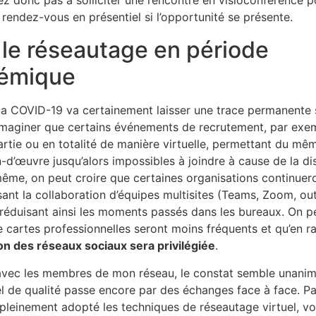
itez donc pas à solliciter une rencontre en visioconférence 
rendez-vous en présentiel si l’opportunité se présente.
le réseautage en période
émique
 la COVID-19 va certainement laisser une trace permanente 
imaginer que certains événements de recrutement, par exem
artie ou en totalité de manière virtuelle, permettant du m
-d’œuvre jusqu’alors impossibles à joindre à cause de la di
me, on peut croire que certaines organisations continueron
sant la collaboration d’équipes multisites (Teams, Zoom, ou
, réduisant ainsi les moments passés dans les bureaux. On
 cartes professionnelles seront moins fréquents et qu’en r
ion des réseaux sociaux sera privilégiée
.
avec les membres de mon réseau, le constat semble unanime 
l de qualité passe encore par des échanges face à face. P
leinement adopté les techniques de réseautage virtuel, v