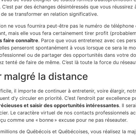
. C’est par des échanges désintéressés que vous réussirez à
de se transformer en relation significative.
tion ne vous fournira peut-être pas le numéro de téléphone 
t, mais elle vous fera certainement tirer profit (probablem
 faire connaître
. Parce que vous entretenez avec ces pers
 elles penseront spontanément à vous lorsque ce sera le m
essionnel ou de partager des opportunités dans votre dom
z tenté de faire de même. C’est là toute la force du réseau
 malgré la distance
ficile, il importe de continuer à entretenir, voire élargir, not
ent d’y circuler en priorité. C’est l’endroit par excellence 
récieuses et saisir des opportunités intéressantes
. Il ser
ier. Le caractère virtuel de nos contacts professionnels ac
rçu comme une « bonne » excuse pour ne pas réseauter.
millions de Québécois et Québécoises, vous réalisez la maj