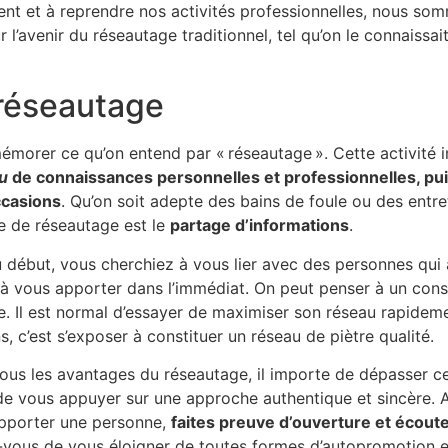
nt et à reprendre nos activités professionnelles, nous s
 l’avenir du réseautage traditionnel, tel qu’on le connaissai
réseautage
mémorer ce qu’on entend par « réseautage ». Cette activité 
u
de connaissances personnelles et professionnelles, pui
ccasions
. Qu’on soit adepte des bains de foule ou des entret
re de réseautage est le
partage d’informations
.
au début, vous cherchiez à vous lier avec des personnes qui
à vous apporter dans l’immédiat. On peut penser à un cons
. Il est normal d’essayer de maximiser son réseau rapidemen
s, c’est s’exposer à constituer un réseau de piètre qualité.
tous les avantages du réseautage, il importe de dépasser ce
 de vous appuyer sur une approche authentique et sincère. A
apporter une personne,
faites preuve d’ouverture et écoutez
-vous de vous éloigner de toutes formes d’autopromotion e