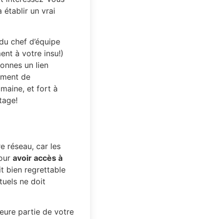
 établir un vrai
du chef d’équipe
ent à votre insu!)
onnes un lien
oment de
aine, et fort à
tage!
re réseau, car les
pour
avoir accès à
ait bien regrettable
tuels ne doit
eure partie de votre