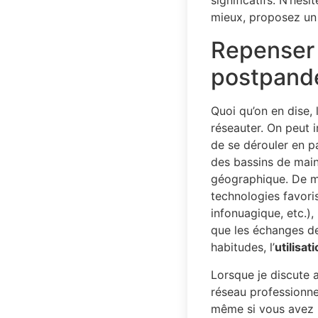
significatifs. N’hés
mieux, proposez un 
Repenser 
postpand
Quoi qu’on en dise,
réseauter. On peut 
de se dérouler en p
des bassins de main
géographique. De mê
technologies favori
infonuagique, etc.)
que les échanges de
habitudes, l’
utilisat
Lorsque je discute 
réseau professionne
même si vous avez p