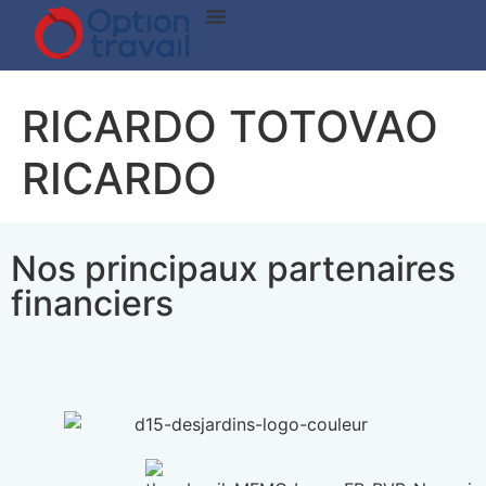
Vie Associative
Offres D’emploi
Qui Sommes-Nous?
Nous Joindre
RICARDO TOTOVAO
RICARDO
Nos principaux partenaires
financiers