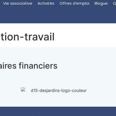
Vie associative
Activités
Offres d’emploi
Blogue
Q
tion-travail
ires financiers