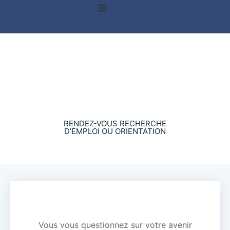
Vie Associative
Offres D’emploi
Qui Sommes-Nous?
Nous Joindre
Orientation professionelle
RENDEZ-VOUS RECHERCHE
D’EMPLOI OU ORIENTATION
Vous vous questionnez sur votre avenir