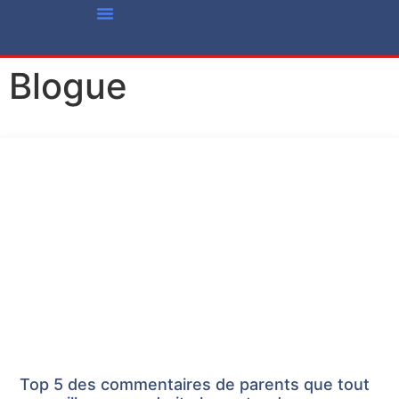
Vie Associative
Offres D’emploi
Qui Sommes-Nous?
Nous Joindre
Blogue
Top 5 des commentaires de parents que tout