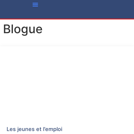
Vie Associative
Offres D’emploi
Qui Sommes-Nous?
Nous Joindre
Blogue
Les jeunes et l’emploi